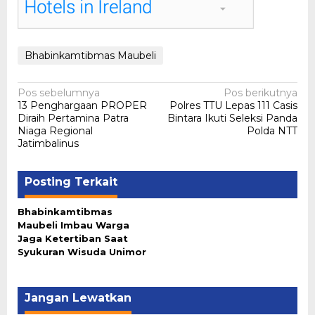
Bhabinkamtibmas Maubeli
Navigasi
Pos sebelumnya
Pos berikutnya
13 Penghargaan PROPER
Polres TTU Lepas 111 Casis
pos
Diraih Pertamina Patra
Bintara Ikuti Seleksi Panda
Niaga Regional
Polda NTT
Jatimbalinus
Posting Terkait
Bhabinkamtibmas
Maubeli Imbau Warga
Jaga Ketertiban Saat
Syukuran Wisuda Unimor
Jangan Lewatkan