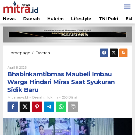
Lewati
ke
konten
News
Daerah
Hukrim
Lifestyle
TNI Polri
Ekb
Bhabinkamtibmas
Homepage
Daerah
/
Maubeli
Imbau
Oleh
April 8, 2026
Warga
Mitranews.id
Bhabinkamtibmas Maubeli Imbau
Hindari
Miras
Warga Hindari Miras Saat Syukuran
Saat
Sidik Baru
Syukuran
Sidik
Mitranews.id
Daerah
Hukrim
-
,
-
256 Dilihat
Baru