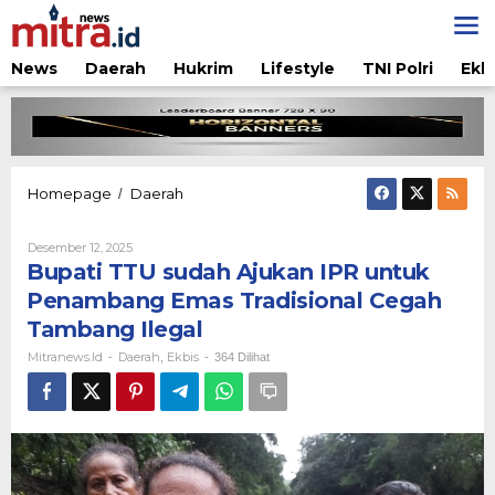
Lewati
ke
konten
News
Daerah
Hukrim
Lifestyle
TNI Polri
Ekb
Bupati
Homepage
Daerah
/
TTU
sudah
Oleh
Desember 12, 2025
Ajukan
Mitranews.id
Bupati TTU sudah Ajukan IPR untuk
IPR
untuk
Penambang Emas Tradisional Cegah
Penambang
Tambang Ilegal
Emas
Tradisional
Mitranews.id
Daerah
Ekbis
-
,
-
364 Dilihat
Cegah
Tambang
Ilegal