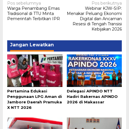
Navigasi
Pos sebelumnya
Pos berikutnya
Warga Penambang Emas
Webinar KJW-SIP:
pos
Tradisional di TTU Minta
Menakar Peluang Ekonomi
Pemerintah Terbitkan IPR
Digital dan Ancaman
Resesi di Tengah Transisi
Kebijakan 2026
Jangan Lewatkan
Pertamina Edukasi
Delegasi APINDO NTT
Penggunaan LPG Aman di
Hadiri Rakernas APINDO
Jambore Daerah Pramuka
2026 di Makassar
X NTT 2026