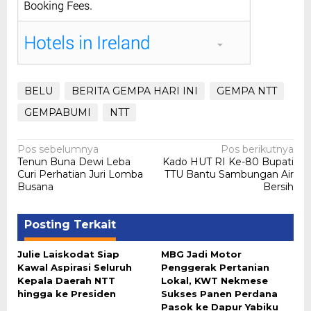
BELU
BERITA GEMPA HARI INI
GEMPA NTT
GEMPABUMI
NTT
Navigasi
Pos sebelumnya
Pos berikutnya
Tenun Buna Dewi Leba
Kado HUT RI Ke-80 Bupati
pos
Curi Perhatian Juri Lomba
TTU Bantu Sambungan Air
Busana
Bersih
Posting Terkait
Julie Laiskodat Siap
MBG Jadi Motor
Kawal Aspirasi Seluruh
Penggerak Pertanian
Kepala Daerah NTT
Lokal, KWT Nekmese
hingga ke Presiden
Sukses Panen Perdana
Pasok ke Dapur Yabiku