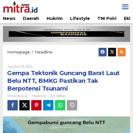
Lewati
ke
konten
News
Daerah
Hukrim
Lifestyle
TNI Polri
Ekb
Gempa
Homepage
Headline
/
Tektonik
Guncang
Oleh
Agustus 19, 2025
Barat
Mitranews.id
Gempa Tektonik Guncang Barat Laut
Laut
Belu
Belu NTT, BMKG Pastikan Tak
NTT,
Berpotensi Tsunami
BMKG
Pastikan
Mitranews.id
Headline
-
-
327 Dilihat
Tak
Berpotensi
Tsunami