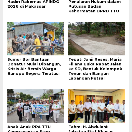
Hadiri Rakernas APINDO
Penalaran Hukum dalam
2026 di Makassar
Putusan Badan
Kehormatan DPRD TTU
Sumur Bor Bantuan
Tepati Janji Reses, Maria
Donatur Mulai Dibangun,
Filiana Buka Rabat Jalan
Krisis Air Bersih Warga
ke SD, Bentuk Kelompok
Banopo Segera Teratasi
Tenun dan Bangun
Lapangan Futsal
Anak-Anak PPA TTU
Fahmi H. Abdulahi:
Kampanyekan Stop
Jabatan Staf Khusus