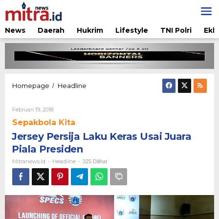
Lewati
ke
konten
News
Daerah
Hukrim
Lifestyle
TNI Polri
Ekb
Jersey
Homepage
Headline
/
Persija
Laku
Oleh
Februari 19, 2018
Keras
Mitranews.id
Usai
Sepakbola Kita
Juara
Jersey Persija Laku Keras Usai Juara
Piala
Presiden
Piala Presiden
Mitranews.id
Headline
-
-
325 Dilihat