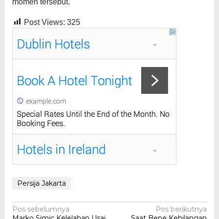
momen tersebut.
Post Views:
325
Persija Jakarta
Navigasi
Pos sebelumnya
Pos berikutnya
Marko Simic Kelelahan Usai
Saat Bepe Kehilangan