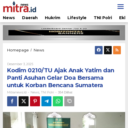
Lewati
ke
konten
News
Daerah
Hukrim
Lifestyle
TNI Polri
Ekb
Kodim
Homepage
News
/
0210/TU
Ajak
Oleh
Desember 3, 2025
Anak
Mitranews.id
Kodim 0210/TU Ajak Anak Yatim dan
Yatim
dan
Panti Asuhan Gelar Doa Bersama
Panti
untuk Korban Bencana Sumatera
Asuhan
Gelar
Mitranews.id
News
TNI Polri
-
,
-
354 Dilihat
Doa
Bersama
untuk
Korban
Bencana
Sumatera