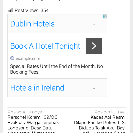
Post Views:
354
Navigasi
Pos sebelumnya
Pos berikutnya
Personel Koramil 09/OG
Kades Abi Resmi
pos
Evakuasi Warga Terjebak
Dilaporkan ke Polres TTS,
Longsor di Desa Batu
Diduga Tolak Akui Bayi