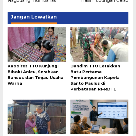
Nagodang, Humbahas
Hasil Hubungan Gelap
Jangan Lewatkan
Kapolres TTU Kunjungi
Dandim TTU Letakkan
Biboki Anleu, Serahkan
Batu Pertama
Bansos dan Tinjau Usaha
Pembangunan Kapela
Warga
Santo Paulus di
Perbatasan RI–RDTL