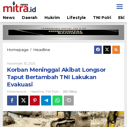
Lewati
ke
konten
News
Daerah
Hukrim
Lifestyle
TNI Polri
Ekb
Korban
Homepage
Headline
/
Meninggal
Akibat
Oleh
November 30, 2025
Longsor
Mitranews.id
Korban Meninggal Akibat Longsor
Taput
Bertambah
Taput Bertambah TNI Lakukan
TNI
Evakuasi
Lakukan
Evakuasi
Mitranews.id
Headline
TNI Polri
-
,
-
389 Dilihat