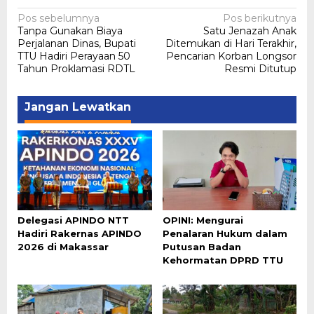
Navigasi
Pos sebelumnya
Pos berikutnya
Tanpa Gunakan Biaya
Satu Jenazah Anak
pos
Perjalanan Dinas, Bupati
Ditemukan di Hari Terakhir,
TTU Hadiri Perayaan 50
Pencarian Korban Longsor
Tahun Proklamasi RDTL
Resmi Ditutup
Jangan Lewatkan
Delegasi APINDO NTT
OPINI: Mengurai
Hadiri Rakernas APINDO
Penalaran Hukum dalam
2026 di Makassar
Putusan Badan
Kehormatan DPRD TTU