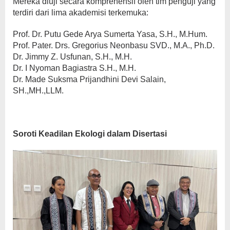
Mereka diuji secara komprehensif oleh tim penguji yang
terdiri dari lima akademisi terkemuka:
Prof. Dr. Putu Gede Arya Sumerta Yasa, S.H., M.Hum.
Prof. Pater. Drs. Gregorius Neonbasu SVD., M.A., Ph.D.
Dr. Jimmy Z. Usfunan, S.H., M.H.
Dr. I Nyoman Bagiastra S.H., M.Н.
Dr. Made Suksma Prijandhini Devi Salain,
SH.,MH.,LLM.
Soroti Keadilan Ekologi dalam Disertasi