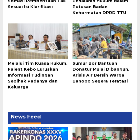
Somasi Pemberitaan Tak
Penalaran Hukum dalam
Sesuai Isi Klarifikasi
Putusan Badan
Kehormatan DPRD TTU
Melalui Tim Kuasa Hukum,
Sumur Bor Bantuan
Falent Kebo Luruskan
Donatur Mulai Dibangun,
Informasi Tudingan
Krisis Air Bersih Warga
Sepihak Padanya dan
Banopo Segera Teratasi
Keluarga
News Feed