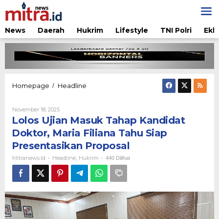
Lewati
ke
konten
News
Daerah
Hukrim
Lifestyle
TNI Polri
Ekb
Lolos
Homepage
Headline
/
Ujian
Masuk
Oleh
November 18, 2025
Tahap
Mitranews.id
Lolos Ujian Masuk Tahap Kandidat
Kandidat
Doktor,
Doktor, Maria Filiana Tahu Siap
Maria
Presentasikan Proposal
Filiana
Tahu
Mitranews.id
Headline
Hukrim
-
,
-
440 Dilihat
Siap
Presentasikan
Proposal