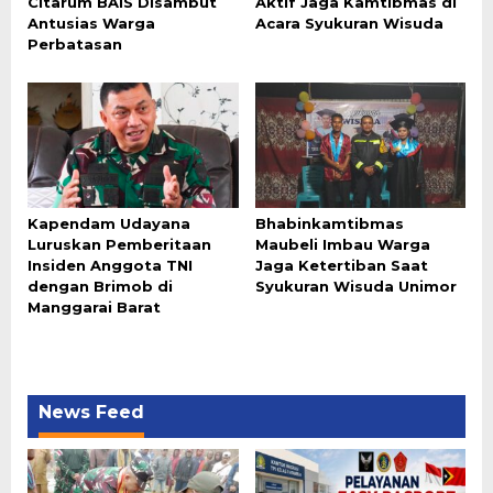
Citarum BAIS Disambut
Aktif Jaga Kamtibmas di
Antusias Warga
Acara Syukuran Wisuda
Perbatasan
Kapendam Udayana
Bhabinkamtibmas
Luruskan Pemberitaan
Maubeli Imbau Warga
Insiden Anggota TNI
Jaga Ketertiban Saat
dengan Brimob di
Syukuran Wisuda Unimor
Manggarai Barat
News Feed