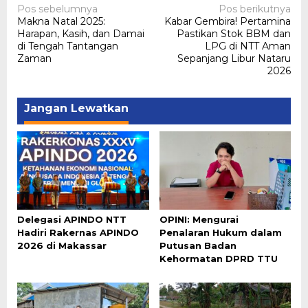
Navigasi
Pos sebelumnya
Pos berikutnya
Makna Natal 2025:
Kabar Gembira! Pertamina
pos
Harapan, Kasih, dan Damai
Pastikan Stok BBM dan
di Tengah Tantangan
LPG di NTT Aman
Zaman
Sepanjang Libur Nataru
2026
Jangan Lewatkan
Delegasi APINDO NTT
OPINI: Mengurai
Hadiri Rakernas APINDO
Penalaran Hukum dalam
2026 di Makassar
Putusan Badan
Kehormatan DPRD TTU