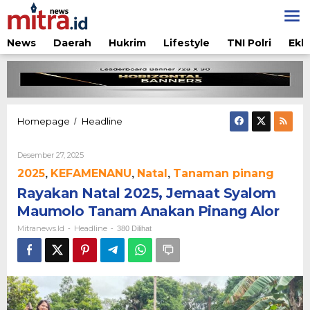
Lewati
ke
konten
News
Daerah
Hukrim
Lifestyle
TNI Polri
Ekb
Rayakan
Homepage
Headline
/
Natal
2025,
Oleh
Desember 27, 2025
Jemaat
Mitranews.id
Syalom
2025
KEFAMENANU
Natal
Tanaman pinang
,
,
,
Maumolo
Rayakan Natal 2025, Jemaat Syalom
Tanam
Anakan
Maumolo Tanam Anakan Pinang Alor
Pinang
Mitranews.id
Headline
-
-
380 Dilihat
Alor