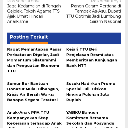
Navigasi
Pos sebelumnya
Pos berikutnya
Jaga Kedamaian di Tengah
Panen Garam Perdana di
pos
Gejolak, Tokoh Agama TTS
Tambak As-Asu, Bupati
Ajak Umat Hindari
TTU Optimis Jadi Lumbung
Anarkisme
Garam Nasional
Posting Terkait
Rapat Pemantapan Pasar
Kejari TTU Beri
Perbatasan Digelar, Jadi
Penjelasan Resmi atas
Momentum Silaturahmi
Pemberitaan Kunjungan
dan Penguatan Ekonomi
Bank NTT
TTU
Sumur Bor Bantuan
Suzuki Hadirkan Promo
Donatur Mulai Dibangun,
Spesial Juli, Diskon
Krisis Air Bersih Warga
Hingga Puluhan Juta
Banopo Segera Teratasi
Rupiah
Anak-Anak PPA TTU
YABIKU Bangun
Kampanyekan Stop
Komitmen Bersama
Kekerasan terhadap Anak
Sekolah dan Posyandu