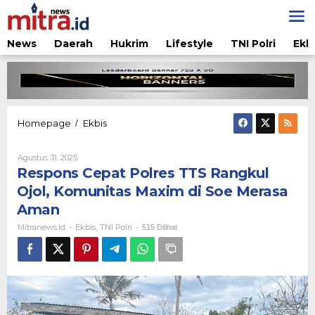
Lewati
ke
konten
News
Daerah
Hukrim
Lifestyle
TNI Polri
Ekb
Respons
Homepage
Ekbis
/
Cepat
Polres
Oleh
Agustus 31, 2025
TTS
Mitranews.id
Respons Cepat Polres TTS Rangkul
Rangkul
Ojol,
Ojol, Komunitas Maxim di Soe Merasa
Komunitas
Aman
Maxim
di
Mitranews.id
Ekbis
TNI Polri
-
,
-
515 Dilihat
Soe
Merasa
Aman