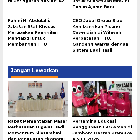
di Peringatan HAN ke-42
untuk Sukseskan MBG di
Tahun Ajaran Baru
Fahmi H. Abdulahi:
CEO Jabal Group Siap
Jabatan Staf Khusus
Kembangkan Pisang
Merupakan Panggilan
Cavendish di Wilayah
Mengabdi untuk
Perbatasan TTU,
Membangun TTU
Gandeng Warga dengan
Sistem Bagi Hasil
Jangan Lewatkan
Rapat Pemantapan Pasar
Pertamina Edukasi
Perbatasan Digelar, Jadi
Penggunaan LPG Aman di
Momentum Silaturahmi
Jambore Daerah Pramuka
dan Penguatan Ekonomi
X NTT 2026