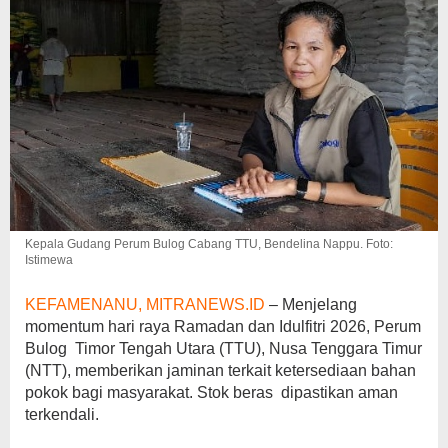
Kepala Gudang Perum Bulog Cabang TTU, Bendelina Nappu. Foto:
Istimewa
KEFAMENANU, MITRANEWS.ID
– Menjelang
momentum hari raya Ramadan dan Idulfitri 2026, Perum
Bulog Timor Tengah Utara (TTU), Nusa Tenggara Timur
(NTT), memberikan jaminan terkait ketersediaan bahan
pokok bagi masyarakat. Stok beras dipastikan aman
terkendali.