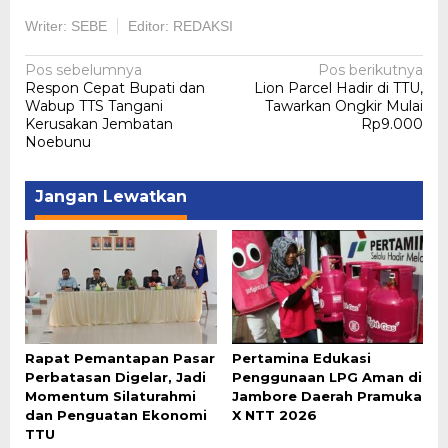
Writer: SEBE
Editor: REDAKSI
Navigasi
Pos sebelumnya
Pos berikutnya
Respon Cepat Bupati dan
Lion Parcel Hadir di TTU,
pos
Wabup TTS Tangani
Tawarkan Ongkir Mulai
Kerusakan Jembatan
Rp9.000
Noebunu
Jangan Lewatkan
Rapat Pemantapan Pasar
Pertamina Edukasi
Perbatasan Digelar, Jadi
Penggunaan LPG Aman di
Momentum Silaturahmi
Jambore Daerah Pramuka
dan Penguatan Ekonomi
X NTT 2026
TTU