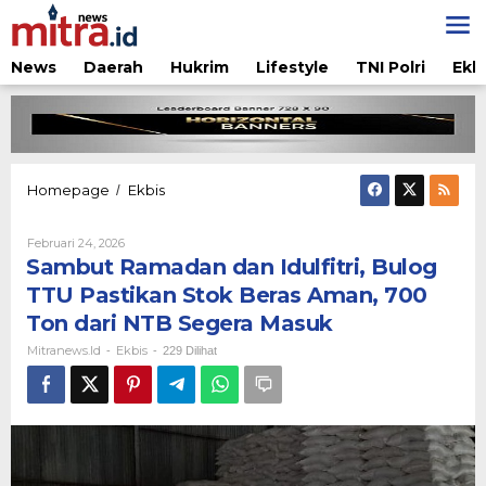
Lewati
ke
konten
News
Daerah
Hukrim
Lifestyle
TNI Polri
Ekb
Sambut
Homepage
Ekbis
/
Ramadan
dan
Oleh
Februari 24, 2026
Idulfitri,
Mitranews.id
Sambut Ramadan dan Idulfitri, Bulog
Bulog
TTU
TTU Pastikan Stok Beras Aman, 700
Pastikan
Ton dari NTB Segera Masuk
Stok
Beras
Mitranews.id
Ekbis
-
-
229 Dilihat
Aman,
700
Ton
dari
NTB
Segera
Masuk