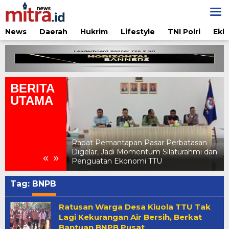
Lewati
ke
konten
News
Daerah
Hukrim
Lifestyle
TNI Polri
Ekb
BERITA
UTAMA
 Pasar Perbatasan
Pertamina Edukasi Penggunaan LPG
entum Silaturahmi dan
Aman di Jambore Daerah Pramuka X
«
»
i TTU
NTT 2026
Tag:
BNPB
Ratusan Warga Desa Kiuola TTU Tak
Lagi Kekurangan Air Bersih, Berkat
Bantuan BNPB Pusat