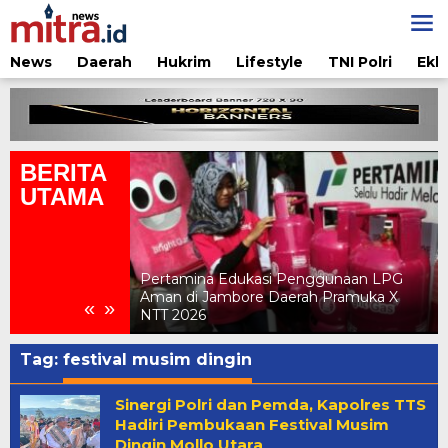
Lewati
ke
konten
News
Daerah
Hukrim
Lifestyle
TNI Polri
Ekb
BERITA
UTAMA
nggunaan LPG
ah Pramuka X
Delegasi APINDO NTT Hadiri Rakernas
«
»
APINDO 2026 di Makassar
Tag:
festival musim dingin
Sinergi Polri dan Pemda, Kapolres TTS
Hadiri Pembukaan Festival Musim
Dingin Mollo Utara