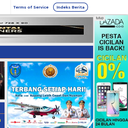
Terms of Service
Indeks Berita
tutup
Pertamina Edukasi
Hore! Pertamina Turunkan
Penggunaan LPG Aman di
Harga BBM Non-subsidi di
Jambore Daerah Pramuka X
Agustus Hari Ini
NTT 2026
a