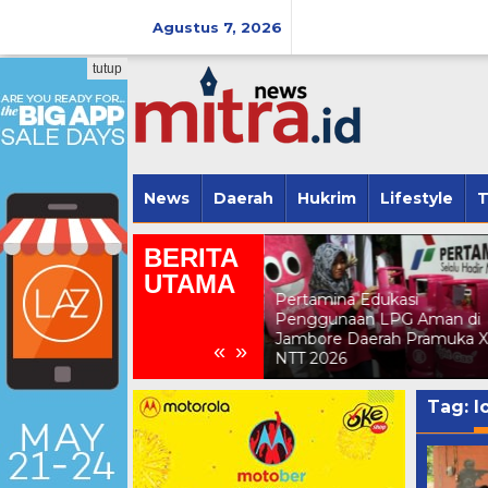
Lewati
ke
Agustus 7, 2026
konten
tutup
News
Daerah
Hukrim
Lifestyle
T
BERITA
UTAMA
Pertamina Edukasi
Penggunaan LPG Aman di
Delegasi APINDO NTT Hadi
Jambore Daerah Pramuka X
Rakernas APINDO 2026 di
«
»
NTT 2026
Makassar
Tag:
l