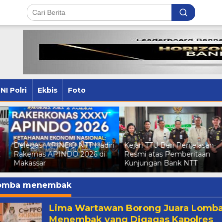
NI Polri
Ekbis
Foto
ri
Kejari TTU Beri Penjelasan
Kuasa Hukum Pemda TTU
Resmi atas Pemberitaan
Somasi Pemberitaan Tak
Kunjungan Bank NTT
Sesuai Isi Klarifikasi
omba menembak
Lima Wartawan Borong Juara Lomb
Menembak yang Digagas Kapolres