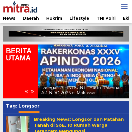
Lewati
ke
konten
News
Daerah
Hukrim
Lifestyle
TNI Polri
Ekb
BERITA
UTAMA
adiri Rakernas
Kejari TTU Beri Penjelasan Resmi atas
«
»
sar
Pemberitaan Kunjungan Bank NTT
Tag:
Longsor
Breaking News: Longsor dan Patahan
Tanah di SoE, 10 Rumah Warga
Terancam Mengungsi