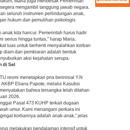
hukum, Maria juga mendesak Pemerintah
 segera mengambil tanggung jawab negara.
an seluruh instrumen perlindungan anak,
an hukum dan pemulihan psikologis
anak kita hancur. Pemerintah harus hadir
i serius hingga tuntas,” harap Maria.
kat luas untuk berhenti menyalahkan korban
kap diam dan pembiaran adalah bentuk
enyuburkan aksi kejahatan serupa.
 di Sel
TU resmi menetapkan pria berinisial Y.N
, AKBP Eliana Papote, melalui Kasubsi
menyatakan bahwa tersangka telah ditahan
uari 2026.
nggar Pasal 473 KUHP terkait dugaan
awah umur. Kami menangani perkara ini
ngat korbannya adalah anak-anak,” jelas
 terus melakukan pendalaman intensif untuk