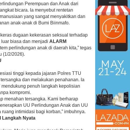
Perlindungan Perempuan dan Anak dari
angkat bicara. Ia menyebut rentetan
kemanusiaan yang sangat menyakitkan dan
anan anak-anak di Bumi Biinmafo.
 keras dugaan kekerasan seksual terhadap
n luar biasa dan menjadi
ALARM
tem perlindungan anak di daerah kita,” tegas
 (1/2/2026).
U
resiasi tinggi kepada jajaran Polres TTU
 tersangka dan melakukan penahanan. Ia
mendukung penuh langkah kepolisian
tanpa kompromi.
gap menahan tersangka. Kami berharap
 menerapkan UU Perlindungan Anak dan UU
 ruang intimidasi bagi korban,” imbuhnya.
l Langkah Nyata