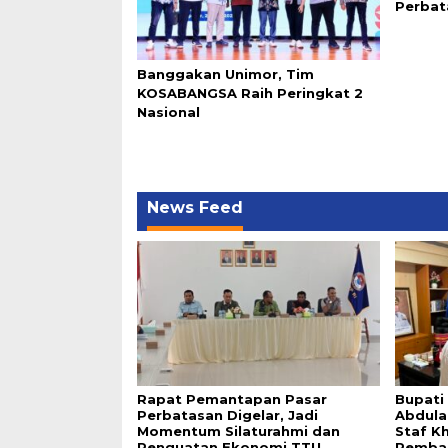
Perbat
Banggakan Unimor, Tim
KOSABANGSA Raih Peringkat 2
Nasional
News Feed
Rapat Pemantapan Pasar
Bupati
Perbatasan Digelar, Jadi
Abdula
Momentum Silaturahmi dan
Staf K
Penguatan Ekonomi TTU
Pemba