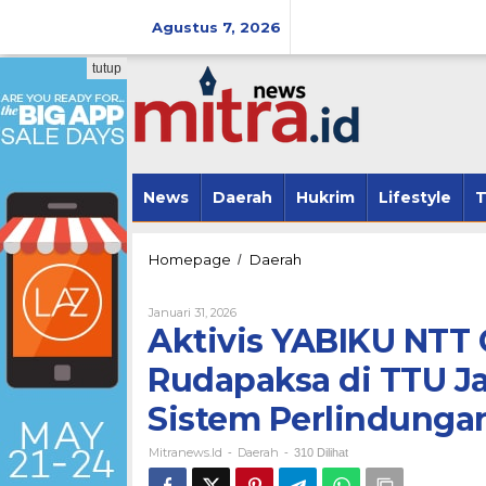
Lewati
ke
Agustus 7, 2026
konten
tutup
News
Daerah
Hukrim
Lifestyle
T
Aktivis
Homepage
Daerah
/
YABIKU
NTT
Oleh
Januari 31, 2026
Geram,
Mitranews.id
Aktivis YABIKU NTT
5
Anak
Rudapaksa di TTU Ja
Korban
Rudapaksa
Sistem Perlindunga
di
TTU
Mitranews.id
Daerah
Jadi
-
-
310 Dilihat
Alarm