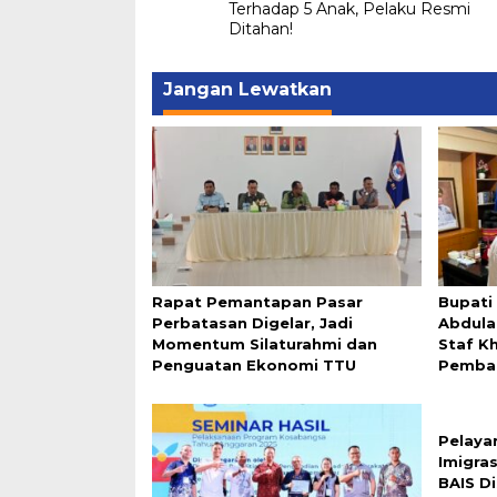
Terhadap 5 Anak, Pelaku Resmi
Ditahan!
Jangan Lewatkan
Rapat Pemantapan Pasar
Bupati
Perbatasan Digelar, Jadi
Abdula
Momentum Silaturahmi dan
Staf K
Penguatan Ekonomi TTU
Pemba
Pelaya
Imigra
BAIS D