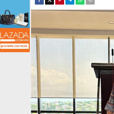
Kegagalan
Serius
Sistem
Perlindungan!