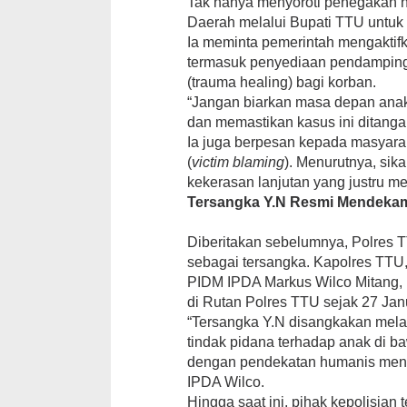
Tak hanya menyoroti penegakan 
Daerah melalui Bupati TTU untuk
Ia meminta pemerintah mengaktifk
termasuk penyediaan pendamping
(trauma healing) bagi korban.
“Jangan biarkan masa depan anak-
dan memastikan kasus ini ditangan
Ia juga berpesan kepada masyara
(
victim blaming
). Menurutnya, si
kekerasan lanjutan yang justru m
Tersangka Y.N Resmi Mendekam
Diberitakan sebelumnya, Polres T
sebagai tersangka. Kapolres TTU
PIDM IPDA Markus Wilco Mitang, 
di Rutan Polres TTU sejak 27 Jan
“Tersangka Y.N disangkakan mela
tindak pidana terhadap anak di b
dengan pendekatan humanis mengi
IPDA Wilco.
Hingga saat ini, pihak kepolisian