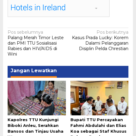
Navigasi
Pos sebelumnya
Pos berikutnya
Palang Merah Timor Leste
Kasus Prada Lucky: Korem
pos
dan PMI TTU Sosialisasi
Dalami Pelanggaran
Rabies dan HIV/AIDS di
Disiplin Pelda Chrestian
Wini
Jangan Lewatkan
Kapolres TTU Kunjungi
Bupati TTU Percayakan
Biboki Anleu, Serahkan
Fahmi Abdulahi dan Elias
Bansos dan Tinjau Usaha
Koa sebagai Staf Khusus