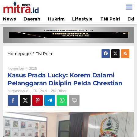
Lewati
ke
konten
News
Daerah
Hukrim
Lifestyle
TNI Polri
Ekb
Kasus
Homepage
TNI Polri
/
Prada
Lucky:
Oleh
November 4, 2025
Korem
Mitranews.id
Kasus Prada Lucky: Korem Dalami
Dalami
Pelanggaran
Pelanggaran Disiplin Pelda Chrestian
Disiplin
Mitranews.id
TNI Polri
-
-
261 Dilihat
Pelda
Chrestian