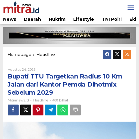
Lewati
ke
konten
News
Daerah
Hukrim
Lifestyle
TNI Polri
Ekb
Bupati
Homepage
Headline
/
TTU
Targetkan
Oleh
Agustus 24, 2025
Radius
Mitranews.id
Bupati TTU Targetkan Radius 10 Km
10
Km
Jalan dari Kantor Pemda Dihotmix
Jalan
Sebelum 2029
dari
Kantor
Mitranews.id
Headline
-
-
400 Dilihat
Pemda
Dihotmix
Sebelum
2029