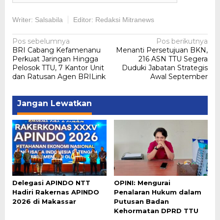
Writer: Salsabila
Editor: Redaksi Mitranews
Navigasi
Pos sebelumnya
Pos berikutnya
BRI Cabang Kefamenanu
Menanti Persetujuan BKN,
pos
Perkuat Jaringan Hingga
216 ASN TTU Segera
Pelosok TTU, 7 Kantor Unit
Duduki Jabatan Strategis
dan Ratusan Agen BRILink
Awal September
Jangan Lewatkan
Delegasi APINDO NTT
OPINI: Mengurai
Hadiri Rakernas APINDO
Penalaran Hukum dalam
2026 di Makassar
Putusan Badan
Kehormatan DPRD TTU