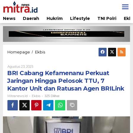
Lewati
ke
konten
News
Daerah
Hukrim
Lifestyle
TNI Polri
Ekb
BRI
Homepage
Ekbis
/
Cabang
Kefamenanu
Oleh
Agustus 23, 2025
Perkuat
Mitranews.id
BRI Cabang Kefamenanu Perkuat
Jaringan
Hingga
Jaringan Hingga Pelosok TTU, 7
Pelosok
Kantor Unit dan Ratusan Agen BRILink
TTU,
7
Mitranews.id
Ekbis
-
-
325 Dilihat
Kantor
Unit
dan
Ratusan
Agen
BRILink