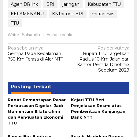
Agen BRIink
BRI
jaringan
Kabupaten TTU
KEFAMENANU
KNtor unir BRI
mitranews
TTU
Writer: Salsabilla
Editor: redaksi
Navigasi
Pos sebelumnya
Pos berikutnya
Gempa Pada Kedalaman
Bupati TTU Targetkan
pos
750 Km Terasa di Alor NTT
Radius 10 Km Jalan dari
Kantor Pemda Dihotmix
Sebelum 2029
Posting Terkait
Rapat Pemantapan Pasar
Kejari TTU Beri
Perbatasan Digelar, Jadi
Penjelasan Resmi atas
Momentum Silaturahmi
Pemberitaan Kunjungan
dan Penguatan Ekonomi
Bank NTT
TTU
Sumur Bor Bantuan
Suzuki Hadirkan Promo