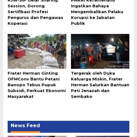
KJW-SIP Gelar Sharing
PMKRI Kefamenanu
Session, Dorong
Ingatkan Bahaya
Sertifikasi Profesi
Mengembalikan Pelaku
Pengurus dan Pengawas
Korupsi ke Jabatan
Koperasi
Publik
Frater Herman Ginting
Tergerak oleh Duka
OFMConv Bantu Petani
Keluarga Miskin, Frater
Banopo Tebus Pupuk
Herman Salurkan Bantuan
Subsidi, Perkuat Ekonomi
Peti Jenazah dan
Masyarakat
Sembako
News Feed