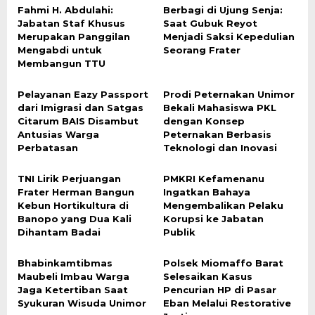
Fahmi H. Abdulahi:
Berbagi di Ujung Senja:
Jabatan Staf Khusus
Saat Gubuk Reyot
Merupakan Panggilan
Menjadi Saksi Kepedulian
Mengabdi untuk
Seorang Frater
Membangun TTU
Pelayanan Eazy Passport
Prodi Peternakan Unimor
dari Imigrasi dan Satgas
Bekali Mahasiswa PKL
Citarum BAIS Disambut
dengan Konsep
Antusias Warga
Peternakan Berbasis
Perbatasan
Teknologi dan Inovasi
TNI Lirik Perjuangan
PMKRI Kefamenanu
Frater Herman Bangun
Ingatkan Bahaya
Kebun Hortikultura di
Mengembalikan Pelaku
Banopo yang Dua Kali
Korupsi ke Jabatan
Dihantam Badai
Publik
Bhabinkamtibmas
Polsek Miomaffo Barat
Maubeli Imbau Warga
Selesaikan Kasus
Jaga Ketertiban Saat
Pencurian HP di Pasar
Syukuran Wisuda Unimor
Eban Melalui Restorative