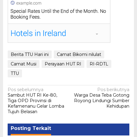
Berita TTU Hari ini
Camat Bikomi nilulat
Camat Musi
Perayaan HUT RI
RI-RDTL
TTU
Navigasi
Pos sebelumnya
Pos berikutnya
Sambut HUT RI Ke-80,
Warga Desa Teba Gotong
pos
Tiga OPD Provinsi di
Royong Lindungi Sumber
Kefamenanu Gelar Lomba
Kehidupan
Tujuh Belasan
Posting Terkait