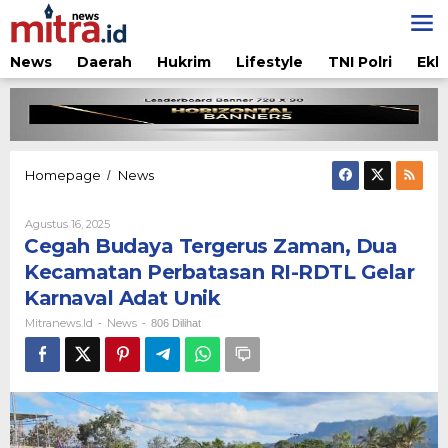
Lewati
ke
konten
News
Daerah
Hukrim
Lifestyle
TNI Polri
Ekb
Cegah
Homepage
News
/
Budaya
Tergerus
Oleh
Agustus 16, 2025
Zaman,
Mitranews.id
Cegah Budaya Tergerus Zaman, Dua
Dua
Kecamatan
Kecamatan Perbatasan RI-RDTL Gelar
Perbatasan
Karnaval Adat Unik
RI-
RDTL
Mitranews.id
News
-
-
806 Dilihat
Gelar
Karnaval
Adat
Unik