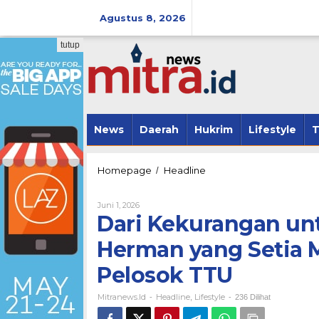
Lewati
ke
Agustus 8, 2026
konten
tutup
News
Daerah
Hukrim
Lifestyle
T
Dari
Homepage
Headline
/
Kekurangan
untuk
Oleh
Juni 1, 2026
Sesama,
Mitranews.id
Dari Kekurangan unt
Kisah
Frater
Herman yang Setia 
Herman
yang
Pelosok TTU
Setia
Mengunjungi
Mitranews.id
Headline
Lifestyle
Lansia
-
,
-
236 Dilihat
di