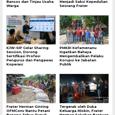
Bansos dan Tinjau Usaha
Menjadi Saksi Kepedulian
Warga
Seorang Frater
KJW-SIP Gelar Sharing
PMKRI Kefamenanu
Session, Dorong
Ingatkan Bahaya
Sertifikasi Profesi
Mengembalikan Pelaku
Pengurus dan Pengawas
Korupsi ke Jabatan
Koperasi
Publik
Frater Herman Ginting
Tergerak oleh Duka
OFMConv Bantu Petani
Keluarga Miskin, Frater
Banopo Tebus Pupuk
Herman Salurkan Bantuan