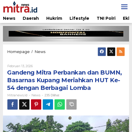
Lewati
ke
konten
News
Daerah
Hukrim
Lifestyle
TNI Polri
Ekb
Gandeng
Homepage
News
/
Mitra
Perbankan
Oleh
Februari 13, 2026
dan
Mitranews.id
Gandeng Mitra Perbankan dan BUMN,
BUMN,
Basarnas
Basarnas Kupang Meriahkan HUT Ke-
Kupang
54 dengan Berbagai Lomba
Meriahkan
HUT
Mitranews.id
News
-
-
235 Dilihat
Ke-
54
dengan
Berbagai
Lomba