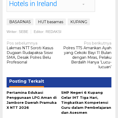
BASARNAS
HUT basarnas
KUPANG
Writer: SEBE
Editor: REDAKSI
Navigasi
Pos sebelumnya
Pos berikutnya
Lakmas NTT Soroti Kasus
Polres TTS Amankan Ayah
pos
Dugaan Rudapaksa Siswi
yang Cekoki Bayi 11 Bulan
SMA, Desak Polres Belu
dengan Miras, Pelaku
Profesional
Berdalih Hanya ‘Lucu-
lucuan’
Posting Terkait
Pertamina Edukasi
SMP Negeri 6 Kupang
Penggunaan LPG Aman di
Gelar IHT Tiga Hari,
Jambore Daerah Pramuka
Tingkatkan Kompetensi
X NTT 2026
Guru dalam Pembelajaran
dan Asesmen