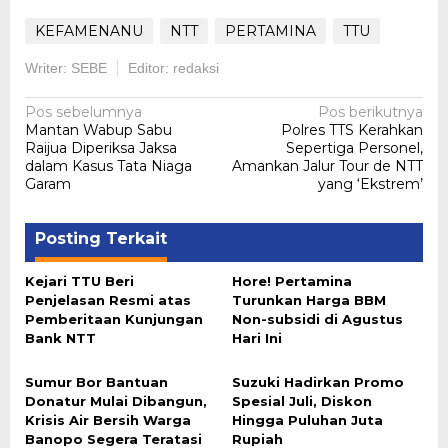
KEFAMENANU
NTT
PERTAMINA
TTU
Writer: SEBE
Editor: redaksi
Navigasi
Pos sebelumnya
Pos berikutnya
Mantan Wabup Sabu
Polres TTS Kerahkan
pos
Raijua Diperiksa Jaksa
Sepertiga Personel,
dalam Kasus Tata Niaga
Amankan Jalur Tour de NTT
Garam
yang ‘Ekstrem’
Posting Terkait
Kejari TTU Beri
Hore! Pertamina
Penjelasan Resmi atas
Turunkan Harga BBM
Pemberitaan Kunjungan
Non-subsidi di Agustus
Bank NTT
Hari Ini
Sumur Bor Bantuan
Suzuki Hadirkan Promo
Donatur Mulai Dibangun,
Spesial Juli, Diskon
Krisis Air Bersih Warga
Hingga Puluhan Juta
Banopo Segera Teratasi
Rupiah