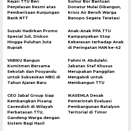
Kejari TTU Beri
Sumur Bor Bantuan
Penjelasan Resmi atas
Donatur Mulai Dibangun,
Pemberitaan Kunjungan
Krisis Air Bersih Warga
Bank NTT
Banopo Segera Teratasi
Suzuki Hadirkan Promo
Anak-Anak PPA TTU
Spesial Juli, Diskon
Kampanyekan Stop
Hingga Puluhan Juta
Kekerasan terhadap Anak
Rupiah
di Peringatan HAN ke-42
YABIKU Bangun
Fahmi H. Abdulahi:
Komitmen Bersama
Jabatan Staf Khusus
Sekolah dan Posyandu
Merupakan Panggilan
untuk Sukseskan MBG di
Mengabdi untuk
Tahun Ajaran Baru
Membangun TTU
CEO Jabal Group Siap
IKASEMLA Desak
Kembangkan Pisang
Pemerintah Evaluasi
Cavendish di Wilayah
Pembangunan Batalyon
Perbatasan TTU,
Teritorial di Timor
Gandeng Warga dengan
Sistem Bagi Hasil