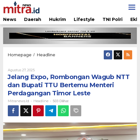
Lewati
ke
konten
News
Daerah
Hukrim
Lifestyle
TNI Polri
Ekb
Jelang
Homepage
Headline
/
Expo,
Rombongan
Oleh
Agustus 27, 2025
Wagub
Mitranews.id
Jelang Expo, Rombongan Wagub NTT
NTT
dan
dan Bupati TTU Bertemu Menteri
Bupati
Perdagangan Timor Leste
TTU
Bertemu
Mitranews.id
Headline
-
-
503 Dilihat
Menteri
Perdagangan
Timor
Leste