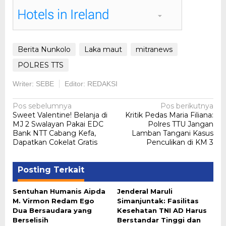
Berita Nunkolo
Laka maut
mitranews
POLRES TTS
Writer: SEBE
Editor: REDAKSI
Navigasi
Pos sebelumnya
Pos berikutnya
Sweet Valentine! Belanja di
Kritik Pedas Maria Filiana:
pos
MJ 2 Swalayan Pakai EDC
Polres TTU Jangan
Bank NTT Cabang Kefa,
Lamban Tangani Kasus
Dapatkan Cokelat Gratis
Penculikan di KM 3
Posting Terkait
Sentuhan Humanis Aipda
Jenderal Maruli
M. Virmon Redam Ego
Simanjuntak: Fasilitas
Dua Bersaudara yang
Kesehatan TNI AD Harus
Berselisih
Berstandar Tinggi dan