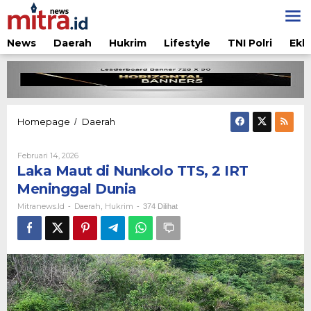
Lewati
ke
konten
News
Daerah
Hukrim
Lifestyle
TNI Polri
Ekb
Laka
Homepage
Daerah
/
Maut
di
Oleh
Februari 14, 2026
Nunkolo
Mitranews.id
Laka Maut di Nunkolo TTS, 2 IRT
TTS,
2
Meninggal Dunia
IRT
Mitranews.id
Daerah
Hukrim
-
,
-
374 Dilihat
Meninggal
Dunia