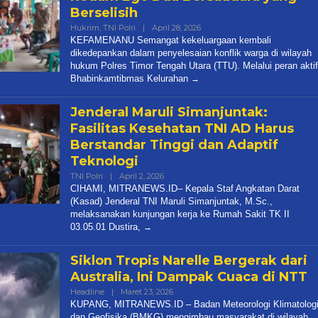
Berselisih
Oleh
Hukrim
,
TNI Polri
|
April 28, 2026
Mitranews.id
KEFAMENANU Semangat kekeluargaan kembali
dikedepankan dalam penyelesaian konflik warga di wilayah
hukum Polres Timor Tengah Utara (TTU). Melalui peran aktif
Bhabinkamtibmas Kelurahan
Jenderal Maruli Simanjuntak:
Fasilitas Kesehatan TNI AD Harus
Berstandar Tinggi dan Adaptif
Teknologi
Oleh
TNI Polri
|
April 2, 2026
Mitranews.id
CIHAMI, MITRANEWS.ID– Kepala Staf Angkatan Darat
(Kasad) Jenderal TNI Maruli Simanjuntak, M.Sc.,
melaksanakan kunjungan kerja ke Rumah Sakit TK II
03.05.01 Dustira,
Siklon Tropis Narelle Bergerak dari
Australia, Ini Dampak Cuaca di NTT
Oleh
Headline
|
Maret 23, 2026
Mitranews.id
KUPANG, MITRANEWS.ID – Badan Meteorologi Klimatolog
dan Geofisika (BMKG) mengimbau masyarakat di wilayah