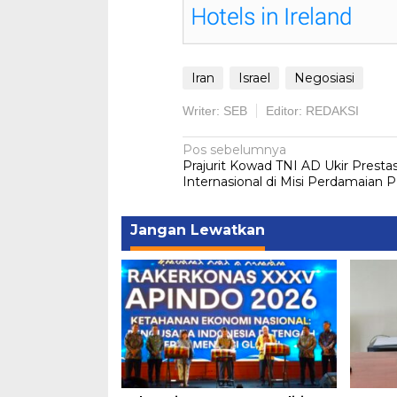
Iran
Israel
Negosiasi
Writer: SEB
Editor: REDAKSI
Navigasi
Pos sebelumnya
Prajurit Kowad TNI AD Ukir Prestas
pos
Internasional di Misi Perdamaian 
Jangan Lewatkan