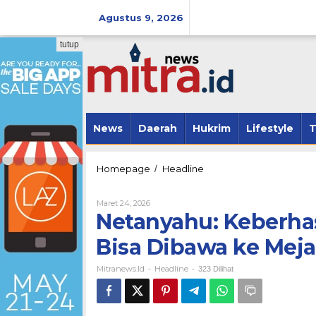
Lewati
ke
Agustus 9, 2026
konten
tutup
News
Daerah
Hukrim
Lifestyle
T
Netanyahu:
Homepage
Headline
/
Keberhasilan
Militer
Oleh
Maret 24, 2026
AS-
Mitranews.id
Netanyahu: Keberhasi
Israel
di
Bisa Dibawa ke Meja
Iran
Bisa
Mitranews.id
Headline
Dibawa
-
-
323 Dilihat
ke
Meja
Negosiasi