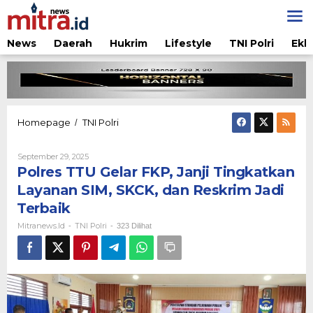
Lewati
ke
konten
News
Daerah
Hukrim
Lifestyle
TNI Polri
Ekb
Polres
Homepage
TNI Polri
/
TTU
Gelar
Oleh
September 29, 2025
FKP,
Mitranews.id
Polres TTU Gelar FKP, Janji Tingkatkan
Janji
Tingkatkan
Layanan SIM, SKCK, dan Reskrim Jadi
Layanan
Terbaik
SIM,
SKCK,
Mitranews.id
TNI Polri
-
-
323 Dilihat
dan
Reskrim
Jadi
Terbaik