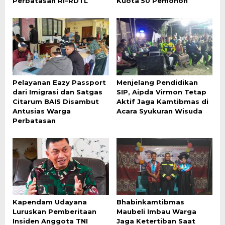
Perbatasan RI–RDTL
Kuota 50 Pemohon
Pelayanan Eazy Passport
Menjelang Pendidikan
dari Imigrasi dan Satgas
SIP, Aipda Virmon Tetap
Citarum BAIS Disambut
Aktif Jaga Kamtibmas di
Antusias Warga
Acara Syukuran Wisuda
Perbatasan
Kapendam Udayana
Bhabinkamtibmas
Luruskan Pemberitaan
Maubeli Imbau Warga
Insiden Anggota TNI
Jaga Ketertiban Saat