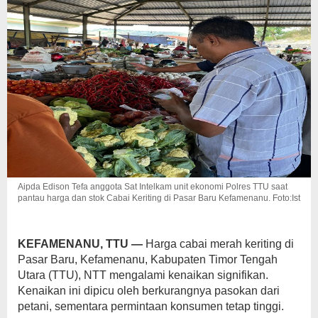
Aipda Edison Tefa anggota Sat Intelkam unit ekonomi Polres TTU saat
pantau harga dan stok Cabai Keriting di Pasar Baru Kefamenanu. Foto:Ist
KEFAMENANU, TTU —
Harga cabai merah keriting di
Pasar Baru, Kefamenanu, Kabupaten Timor Tengah
Utara (TTU), NTT mengalami kenaikan signifikan.
Kenaikan ini dipicu oleh berkurangnya pasokan dari
petani, sementara permintaan konsumen tetap tinggi.