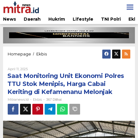
Lewati
ke
konten
News
Daerah
Hukrim
Lifestyle
TNI Polri
Ekb
Saat
Homepage
Ekbis
/
Monitoring
Unit
Oleh
April 11, 2025
Ekonomi
Mitranews.id
Saat Monitoring Unit Ekonomi Polres
Polres
TTU
TTU Stok Menipis, Harga Cabai
Stok
Keriting di Kefamenanu Melonjak
Menipis,
Harga
Mitranews.id
Ekbis
-
-
367 Dilihat
Cabai
Keriting
di
Kefamenanu
Melonjak