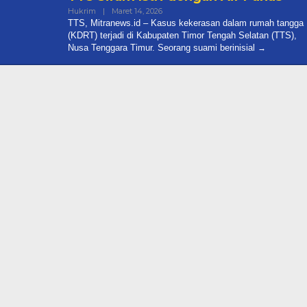
Oleh
Hukrim
|
Maret 14, 2026
Mitranews.id
TTS, Mitranews.id – Kasus kekerasan dalam rumah tangga
(KDRT) terjadi di Kabupaten Timor Tengah Selatan (TTS),
Nusa Tenggara Timur. Seorang suami berinisial