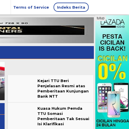
Terms of Service
Indeks Berita
tutup
OPINI: Mengurai Penalaran
Melalui Tim Kuasa Hukum,
Kejari TTU Beri
Hukum dalam Putusan
Falent Kebo Luruskan
Penjelasan Resmi atas
Badan Kehormatan DPRD
Informasi Tudingan Sepihak
Pemberitaan Kunjungan
TTU
Padanya dan Keluarga
Bank NTT
Kuasa Hukum Pemda
TTU Somasi
Pemberitaan Tak Sesuai
Isi Klarifikasi