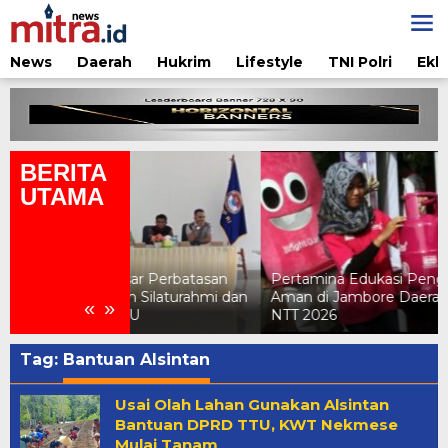
Lewati
ke
konten
News
Daerah
Hukrim
Lifestyle
TNI Polri
Ekb
BERITA
UTAMA
ar Perbatasan
Pertamina Edukasi Penggunaan LPG
 Silaturahmi dan
Aman di Jambore Daerah Pramuka X
«
»
TU
NTT 2026
Tag:
Bantuan Alsintan
Usai Olah Lahan Gunakan Alsintan
Bantuan DPRD TTU, KWT Nekmese
Mulai Tanam