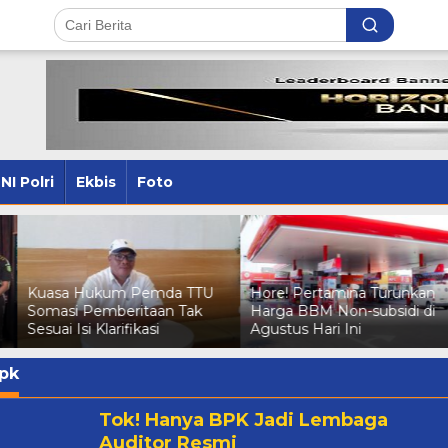
NI Polri
Ekbis
Foto
Kuasa Hukum Pemda TTU
Hore! Pertamina Turunkan
Somasi Pemberitaan Tak
Harga BBM Non-subsidi di
Sesuai Isi Klarifikasi
Agustus Hari Ini
pk
Tok! Hanya BPK Jadi Lembaga
Auditor Resmi