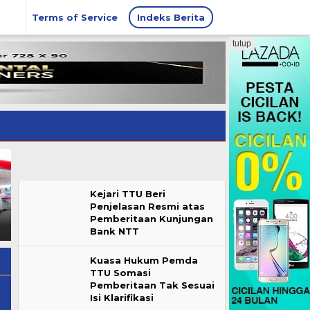
Terms of Service
Indeks Berita
tutup
OPINI: Mengurai Penalaran
Melalui Tim Kuasa Hukum,
Kejari TTU Beri
Hukum dalam Putusan
Falent Kebo Luruskan
Penjelasan Resmi atas
Badan Kehormatan DPRD
Informasi Tudingan Sepihak
Pemberitaan Kunjungan
TTU
Padanya dan Keluarga
Bank NTT
Kuasa Hukum Pemda
TTU Somasi
Pemberitaan Tak Sesuai
Isi Klarifikasi