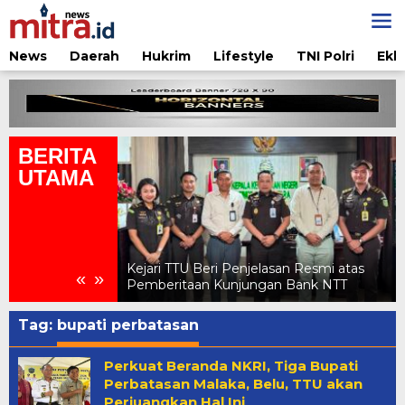
Lewati
ke
konten
News
Daerah
Hukrim
Lifestyle
TNI Polri
Ekb
BERITA
UTAMA
san Resmi atas
Kuasa Hukum Pemda TTU Somasi
«
»
n Bank NTT
Pemberitaan Tak Sesuai Isi Klarifikasi
Tag:
bupati perbatasan
Perkuat Beranda NKRI, Tiga Bupati
Perbatasan Malaka, Belu, TTU akan
Perjuangkan Hal Ini