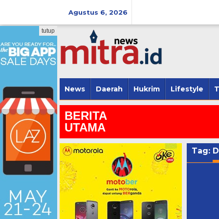
Lewati
ke
Agustus 6, 2026
konten
tutup
News
Daerah
Hukrim
Lifestyle
T
BERITA
UTAMA
Tag:
D