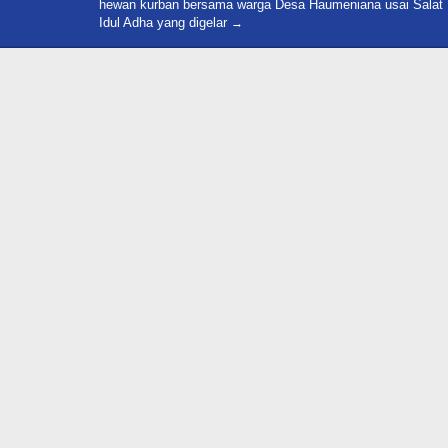
hewan kurban bersama warga Desa Haumeniana usai Salat
Idul Adha yang digelar