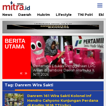
Lewati
ke
konten
News
Daerah
Hukrim
Lifestyle
TNI Polri
Ekb
BERITA
UTAMA
nggunaan LPG
ah Pramuka X
Delegasi APINDO NTT Hadiri Rakernas
«
»
APINDO 2026 di Makassar
Tag:
Danrem Wira Sakti
Danrem 161 Wira Sakti Kolonel Inf
Hendro Cahyono Kunjungan Perdana
di Kodim 1618 TTU<br>