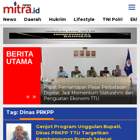
Lewati
ke
konten
News
Daerah
Hukrim
Lifestyle
TNI Polri
Ekb
BERITA
UTAMA
ntapan Pasar Perbatasan
Pertamina Edukasi Penggunaa
di Momentum Silaturahmi dan
Aman di Jambore Daerah Pramu
«
»
Ekonomi TTU
NTT 2026
Tag:
Dinas PRKPP
Genjot Program Unggulan Bupati,
Dinas PRKPP TTU Targetkan
Pembangunan Rumah Selesai