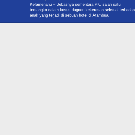
Mitranews.id
Kefamenanu – Bebasnya sementara PK, salah satu
tersangka dalam kasus dugaan kekerasan seksual terhadap
anak yang terjadi di sebuah hotel di Atambua,