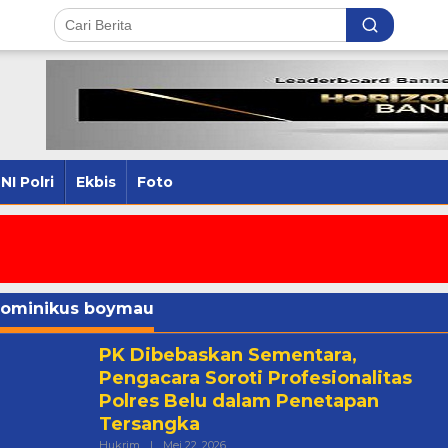
NI Polri
Ekbis
Foto
ominikus boymau
PK Dibebaskan Sementara,
Pengacara Soroti Profesionalitas
Polres Belu dalam Penetapan
Tersangka
Oleh
Hukrim
|
Mei 22, 2026