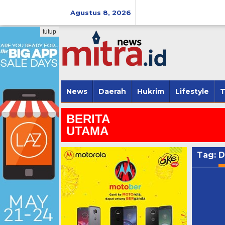
Lewati
ke
Agustus 8, 2026
konten
tutup
News
Daerah
Hukrim
Lifestyle
T
BERITA
UTAMA
Tag:
D