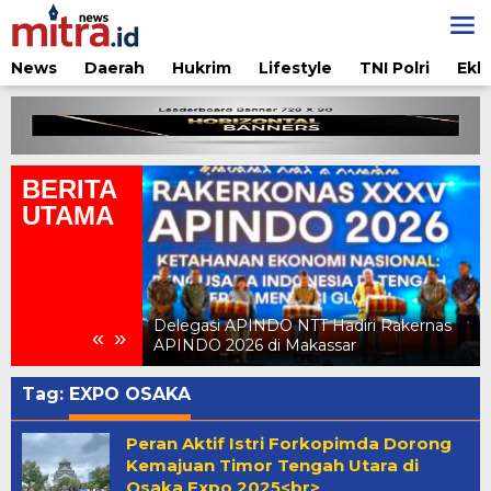
Lewati
ke
konten
News
Daerah
Hukrim
Lifestyle
TNI Polri
Ekb
BERITA
UTAMA
adiri Rakernas
Kejari TTU Beri Penjelasan Resmi atas
«
»
sar
Pemberitaan Kunjungan Bank NTT
Tag:
EXPO OSAKA
Peran Aktif Istri Forkopimda Dorong
Kemajuan Timor Tengah Utara di
Osaka Expo 2025<br>