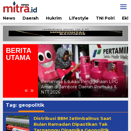
Lewati
ke
konten
News
Daerah
Hukrim
Lifestyle
TNI Polri
Ekb
BERITA
UTAMA
Pertamina Edukasi Penggunaan LPG
Aman di Jambore Daerah Pramuka X
Delegasi APIN
«
»
NTT 2026
APINDO 2026 d
Tag:
geopolitik
Distribusi BBM Jatimbalinus Saat
Bulan Ramadan Dipastikan Tak
Terganggu Dinamika Geopolitik