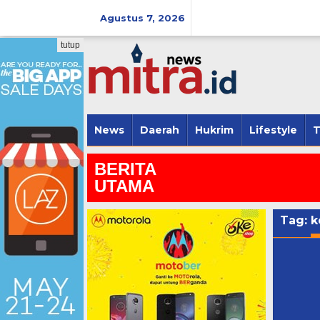
Lewati
ke
Agustus 7, 2026
konten
tutup
News
Daerah
Hukrim
Lifestyle
T
BERITA
UTAMA
Tag:
k