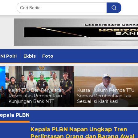
NI Polri
Ekbis
Foto
i
Kejari TTU Beri Penjelasan
Kuasa Hukum Pemda TTU
Resmi atas Pemberitaan
Somasi Pemberitaan Tak
Kunjungan Bank NTT
Sesuai Isi Klarifikasi
epala PLBN
Kepala PLBN Napan Ungkap Tren
Perlintasan Orang dan Barang Awal