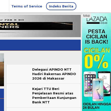
Terms of Service
Indeks Berita
tutup
OPINI: Mengurai Penalaran
Delegasi APINDO NTT
Hore! Pertamina Turunkan
Hukum dalam Putusan
Hadiri Rakernas APINDO
Harga BBM Non-subsidi di
Badan Kehormatan DPRD
2026 di Makassar
Agustus Hari Ini
TTU
Kejari TTU Beri
Penjelasan Resmi atas
Pemberitaan Kunjungan
Bank NTT