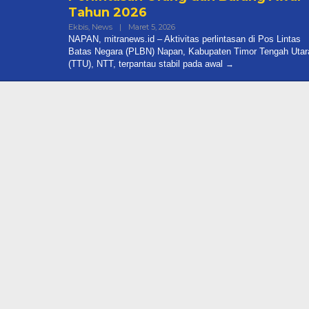
Tahun 2026
Oleh
Ekbis
,
News
|
Maret 5, 2026
Mitranews.id
NAPAN, mitranews.id – Aktivitas perlintasan di Pos Lintas
Batas Negara (PLBN) Napan, Kabupaten Timor Tengah Utar
(TTU), NTT, terpantau stabil pada awal