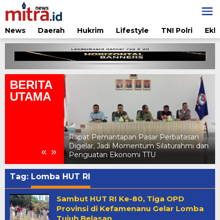
Lewati
ke
konten
News
Daerah
Hukrim
Lifestyle
TNI Polri
Ekb
BERITA
UTAMA
ar Perbatasan
Pertamina Edukasi Penggunaan LPG
 Silaturahmi dan
Aman di Jambore Daerah Pramuka X
«
»
TU
NTT 2026
Tag:
Lomba HUT RI
Sambut HUT RI Ke-80, Tiga OPD
Provinsi di Kefamenanu Gelar Lomba
Tujuh Belasan