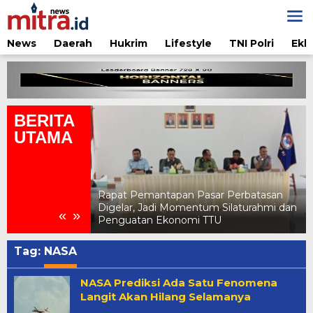
Lewati
ke
konten
News
Daerah
Hukrim
Lifestyle
TNI Polri
Ekb
BERITA
UTAMA
ar Perbatasan
Pertamina Edukasi Penggunaan LPG
 Silaturahmi dan
Aman di Jambore Daerah Pramuka X
«
»
TU
NTT 2026
Tag:
NASA
NASA Prediksi Ada Satu Fenomena
Langit Akan Hilang Selamanya