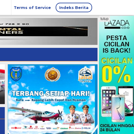
Terms of Service
Indeks Berita
tutup
OPINI: Mengurai Penalaran
Hukum dalam Putusan
Delegasi APINDO NTT Hadir
Badan Kehormatan DPRD
Rakernas APINDO 2026 di
TTU
Makassar