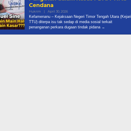
Cendana
Oleh
Hukrim
|
April 30, 2026
Mitranews.id
Kefamenanu – Kejaksaan Negeri Timor Tengah Utara (Kejari
TTU) diterpa isu tak sedap di media sosial terkait
penanganan perkara dugaan tindak pidana