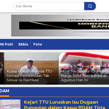
NI Polri
Ekbis
Foto
Kuasa Hukum Pemda TTU
Hore! Pertamina Turunkan
Somasi Pemberitaan Tak
Harga BBM Non-subsidi di
Sesuai Isi Klarifikasi
Agustus Hari Ini
DAM
Kejari TTU Luruskan Isu Dugaan
Pungutan dalam Kasus PDAM Tirta