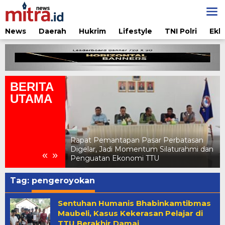
Lewati
ke
konten
News
Daerah
Hukrim
Lifestyle
TNI Polri
Ekb
BERITA
UTAMA
Rapat Pemantapan Pasar Perbatasan
TU Somasi
Digelar, Jadi Momentum Silaturahmi dan
«
»
si Klarifikasi
Penguatan Ekonomi TTU
Tag:
pengeroyokan
Sentuhan Humanis Bhabinkamtibmas
Maubeli, Kasus Kekerasan Pelajar di
TTU Berakhir Damai