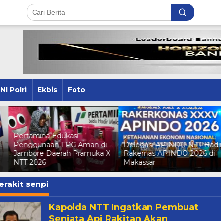
NI Polri
Ekbis
Foto
Delegasi APINDO NTT Hadiri
Kejari TTU Beri Penjelasan
Rakernas APINDO 2026 di
Resmi atas Pemberitaan
Makassar
Kunjungan Bank NTT
erakit senpi
Kapolda NTT Ingatkan Pembuat
Senjata Api Rakitan Akan