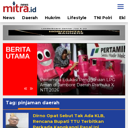
Lewati
ke
konten
News
Daerah
Hukrim
Lifestyle
TNI Polri
Ekb
BERITA
UTAMA
nggunaan LPG
ah Pramuka X
Delegasi APINDO NTT Hadiri Rakernas
«
»
APINDO 2026 di Makassar
Tag:
pinjaman daerah
Dirno Opat Sebut Tak Ada KLB,
Rencana Bupati TTU Terbitkan
Perkada Kangkangi Pasal Ini