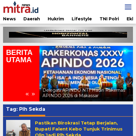
Lewati
ke
konten
News
Daerah
Hukrim
Lifestyle
TNI Polri
Ekb
BERITA
UTAMA
aran Hukum
Kehormatan
Delegasi APINDO NTT Hadiri Rakernas
«
»
APINDO 2026 di Makassar
Tag:
Plh Sekda
Pastikan Birokrasi Tetap Berjalan,
Bupati Falent Kebo Tunjuk Trinimus
Olin Jadi Plh Sekda