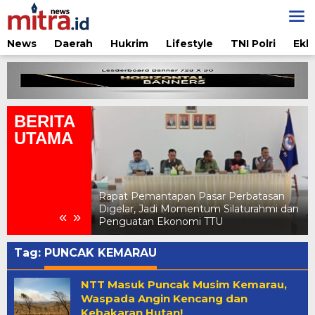
Lewati
ke
konten
News
Daerah
Hukrim
Lifestyle
TNI Polri
Ekb
BERITA
UTAMA
sar Perbatasan
Pertamina Edukasi Penggunaan LPG
um Silaturahmi dan
Aman di Jambore Daerah Pramuka X
«
»
TTU
NTT 2026
Tag:
PUNCAK KEMARAU
NTT Masuk Puncak Musim Kemarau,
Waspada Angin Kencang dan
Kebakaran Hutan!